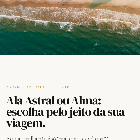
ACOMODAÇÕES POR VIBE
Ala Astral ou Alma:
escolha pelo jeito da sua
viagem.
Aqui a escolha não é só “qual quarto você quer?”.