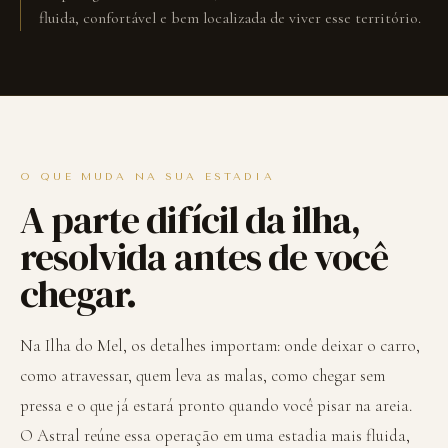
fluida, confortável e bem localizada de viver esse território.
O QUE MUDA NA SUA ESTADIA
A parte difícil da ilha,
resolvida antes de você
chegar.
Na Ilha do Mel, os detalhes importam: onde deixar o carro,
como atravessar, quem leva as malas, como chegar sem
pressa e o que já estará pronto quando você pisar na areia.
O Astral reúne essa operação em uma estadia mais fluida,