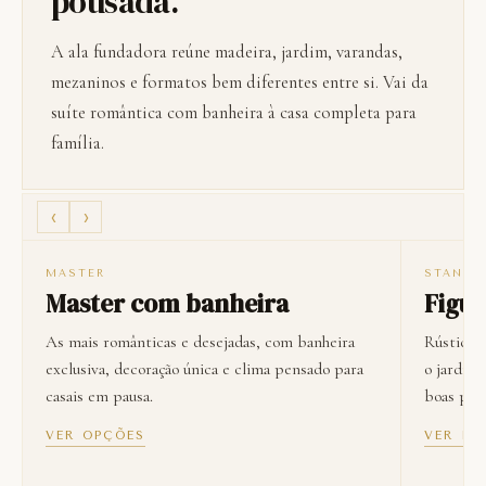
pousada.
A ala fundadora reúne madeira, jardim, varandas,
mezaninos e formatos bem diferentes entre si. Vai da
suíte romântica com banheira à casa completa para
família.
‹
›
MASTER
STANDA
Master com banheira
Figue
As mais românticas e desejadas, com banheira
Rústicas 
exclusiva, decoração única e clima pensado para
o jardim 
casais em pausa.
boas para
VER OPÇÕES
VER DE