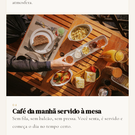
atmosfera.
04
Café da manhã servido à mesa
Sem fila, sem balcão, sem pressa. Você senta, é servido e
começa o dia no tempo certo.