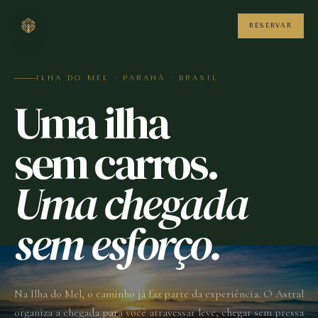
RESERVAR
ILHA DO MEL · PARANÁ · BRASIL
Uma ilha
sem carros.
Uma chegada
sem esforço.
Na Ilha do Mel, o caminho já faz parte da experiência. O Astral
organiza a chegada para você atravessar leve, chegar sem pressa