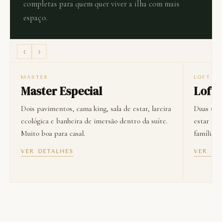
completas para quem quer viver a ilha com mais
espaço.
‹
›
MASTER
LOFT
Master Especial
Loft 
Dois pavimentos, cama king, sala de estar, lareira
Duas suít
ecológica e banheira de imersão dentro da suíte.
estar e r
Muito boa para casal.
família, 
VER DETALHES
VER DE