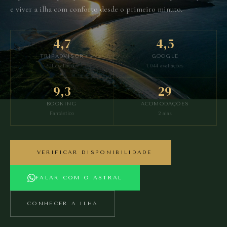
e viver a ilha com conforto desde o primeiro minuto.
4,7
4,5
TRIPADVISOR
GOOGLE
701 avaliações
1.044 avaliações
9,3
29
BOOKING
ACOMODAÇÕES
Fantástico
2 alas
VERIFICAR DISPONIBILIDADE
FALAR COM O ASTRAL
CONHECER A ILHA